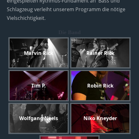
eingespielten Rythmus-Fundament an Bass und
Schlagzeug verleiht unserem Programm die nötige
Vielschichtigkeit.
Die Band
Marvin Rick
Rainer Rick
Tim P.
Robin Rick
Wolfgang Neels
Niko Kneyder